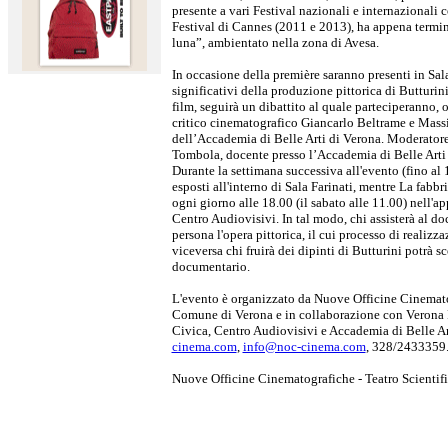
presente a vari Festival nazionali e internazionali c
Festival di Cannes (2011 e 2013), ha appena termina
luna”, ambientato nella zona di Avesa.
In occasione della première saranno presenti in Sala
significativi della produzione pittorica di Butturin
film, seguirà un dibattito al quale parteciperanno, olt
critico cinematografico Giancarlo Beltrame e Massi
dell’Accademia di Belle Arti di Verona. Moderatore d
Tombola, docente presso l’Accademia di Belle Arti 
Durante la settimana successiva all'evento (fino al
esposti all'interno di Sala Farinati, mentre La fabbri
ogni giorno alle 18.00 (il sabato alle 11.00) nell'ap
Centro Audiovisivi. In tal modo, chi assisterà al d
persona l'opera pittorica, il cui processo di realizza
viceversa chi fruirà dei dipinti di Butturini potrà s
documentario.
L'evento è organizzato da Nuove Officine Cinemato
Comune di Verona e in collaborazione con Verona
Civica, Centro Audiovisivi e Accademia di Belle Ar
cinema.com
,
info@noc-cinema.com
, 328/2433359
Nuove Officine Cinematografiche - Teatro Scientif