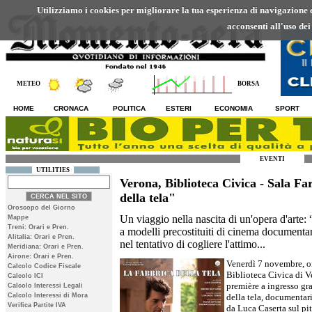
Utilizziamo i cookies per migliorare la tua esperienza di navigazione ed
acconsenti all'uso dei
METEO
BORSA
HOME
CRONACA
POLITICA
ESTERI
ECONOMIA
SPORT
EVENTI
UTILITIES
Verona, Biblioteca Civica - Sala Fa
della tela"
Oroscopo del Giorno
Un viaggio nella nascita di un'opera d'arte:
Mappe
Treni: Orari e Pren.
a modelli precostituiti di cinema documentari
Alitalia: Orari e Pren.
nel tentativo di cogliere l'attimo...
Meridiana: Orari e Pren.
Airone: Orari e Pren.
Venerdì 7 novembre, or
Calcolo Codice Fiscale
Biblioteca Civica di Ve
Calcolo ICI
première a ingresso gra
Calcolo Interessi Legali
Calcolo Interessi di Mora
della tela, documentario
Verifica Partite IVA
da Luca Caserta sul pit