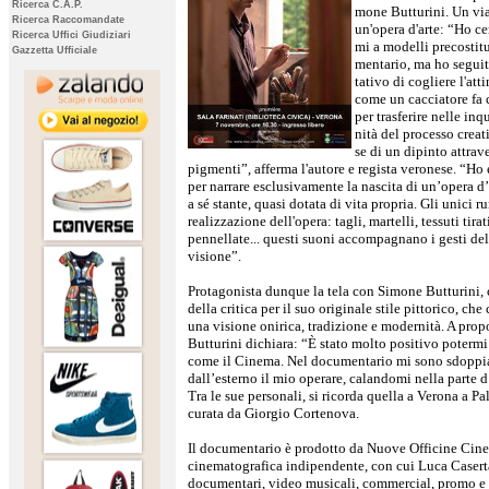
Ricerca C.A.P.
mone Butturini. Un via
Ricerca Raccomandate
un'opera d'arte: “Ho cer
Ricerca Uffici Giudiziari
mi a modelli precostitu
Gazzetta Ufficiale
mentario, ma ho seguito 
tativo di cogliere l'at
come un cacciatore fa c
per trasferire nelle inq
nità del processo creati
se di un dipinto attrave
pigmenti”, afferma l'autore e regista veronese. “Ho ev
per narrare esclusivamente la nascita di un’opera d’
a sé stante, quasi dotata di vita propria. Gli unici r
realizzazione dell'opera: tagli, martelli, tessuti tirat
pennellate... questi suoni accompagnano i gesti del 
visione”.
Protagonista dunque la tela con Simone Butturini, c
della critica per il suo originale stile pittorico, ch
una visione onirica, tradizione e modernità. A prop
Butturini dichiara: “È stato molto positivo potermi
come il Cinema. Nel documentario mi sono sdoppiat
dall’esterno il mio operare, calandomi nella parte d’
Tra le sue personali, si ricorda quella a Verona a P
curata da Giorgio Cortenova.
Il documentario è prodotto da Nuove Officine Cin
cinematografica indipendente, con cui Luca Caserta
documentari, video musicali, commercial, promo e v