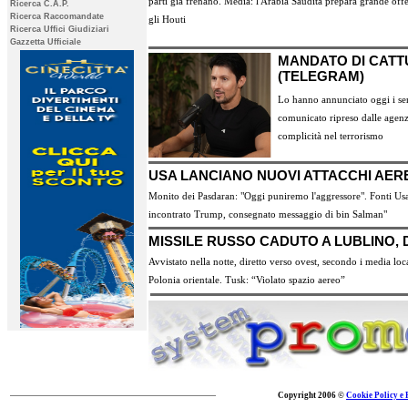
parti già frenano. Media: l'Arabia Saudita prepara grande off
Ricerca C.A.P.
Ricerca Raccomandate
gli Houti
Ricerca Uffici Giudiziari
Gazzetta Ufficiale
MANDATO DI CATT
(TELEGRAM)
Lo hanno annunciato oggi i serv
comunicato ripreso dalle agenz
complicità nel terrorismo
USA LANCIANO NUOVI ATTACCHI AEREI
Monito dei Pasdaran: "Oggi puniremo l'aggressore". Fonti Usa:
incontrato Trump, consegnato messaggio di bin Salman"
MISSILE RUSSO CADUTO A LUBLINO, 
Avvistato nella notte, diretto verso ovest, secondo i media loc
Polonia orientale. Tusk: “Violato spazio aereo”
Copyright 2006 ©
Cookie Policy e 