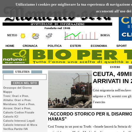
Utilizziamo i cookies per migliorare la tua esperienza di navigazione ed
acconsenti all'uso dei
METEO
BORSA
HOME
CRONACA
POLITICA
ESTERI
ECONOMIA
SPORT
ESTERI
UTILITIES
CEUTA, 49M
ARRIVATI IN
Oroscopo del Giorno
Crisi migratoria nell'enclav
Mappe
salgono a 19, scontri con gl
Treni: Orari e Pren.
Alitalia: Orari e Pren.
l’esercito
Meridiana: Orari e Pren.
Airone: Orari e Pren.
Calcolo Codice Fiscale
"ACCORDO STORICO PER IL DISARMO
Calcolo ICI
HAMAS"
Calcolo Interessi Legali
Calcolo Interessi di Mora
Così Trump in un post su Truth: «Israele lascerà la Striscia d
Verifica Partite IVA