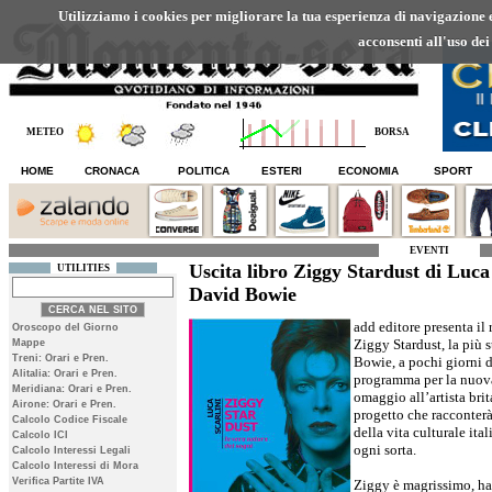
Utilizziamo i cookies per migliorare la tua esperienza di navigazione ed
acconsenti all'uso dei
METEO
BORSA
HOME
CRONACA
POLITICA
ESTERI
ECONOMIA
SPORT
EVENTI
Uscita libro Ziggy Stardust di Luca
UTILITIES
David Bowie
add editore presenta il 
Oroscopo del Giorno
Ziggy Stardust, la più 
Mappe
Treni: Orari e Pren.
Bowie, a pochi giorni da
Alitalia: Orari e Pren.
programma per la nuova
Meridiana: Orari e Pren.
omaggio all’artista bri
Airone: Orari e Pren.
progetto che racconterà
Calcolo Codice Fiscale
della vita culturale ital
Calcolo ICI
ogni sorta.
Calcolo Interessi Legali
Calcolo Interessi di Mora
Verifica Partite IVA
Ziggy è magrissimo, ha 