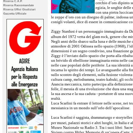
Ricerca C.A.P.
cerchio d’oro dipinto s
Ricerca Raccomandate
egizia, le unghie delle
Ricerca Uffici Giudiziari
con una pietra luccicant
Gazzetta Ufficiale
le zeppe d’oro con un disegno di palme; indossa u
conigli volanti, dice di essere in comunicazione co
Ziggy Stardust è un personaggio immaginato da Dav
album del 1972 vetta del glam rock, genere che m
Negli anni dello sbarco sulla luna e delle musiche 
atmosfere di 2001 Odissea nello spazio (1968), l’ide
dimensioni è un sogno condiviso, una fissazione ge
Ziggy è l’inviato dallo spazio che porta alla ribalt
un brivido di ribellione immaginaria entra nelle ca
nelle case popolari delle periferie. La sua identità 
incarna lo spirito dei tempi. Le avanguardie alla fi
sullo scontro degli elementi, sulla fusione violenta
cultura camp, melodramma, teatro kabuki, gli occ
Arancia meccanica, tutto partecipa alla definizione
folle, il messia di una rivoluzione che dura una stag
la sua ascesa e la sua caduta - portatore di una nuo
realtà.
Luca Scarlini fa entrare il lettore nelle scene, nei te
messianica in un mondo sull’orlo dell’apocalisse.
Luca Scarlini è saggista, drammaturgo e storyteller.
per musei, palazzi storici e altri luoghi, in Italia e 
Museo Nazionale su Radio 3. Tra i suoi libri: Sacre 
Siviero contro Hitler, Memorie di un’opera d’arte: 