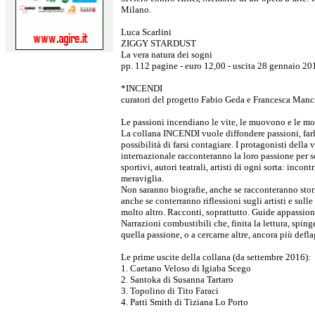
Milano.
Luca Scarlini
ZIGGY STARDUST
La vera natura dei sogni
pp. 112 pagine - euro 12,00 - uscita 28 gennaio 201
*INCENDI
curatori del progetto Fabio Geda e Francesca Manc
Le passioni incendiano le vite, le muovono e le mo
La collana INCENDI vuole diffondere passioni, farle d
possibilità di farsi contagiare. I protagonisti della v
internazionale racconteranno la loro passione per scri
sportivi, autori teatrali, artisti di ogni sorta: incontr
meraviglia.
Non saranno biografie, anche se racconteranno stori
anche se conterranno riflessioni sugli artisti e sull
molto altro. Racconti, soprattutto. Guide appassion
Narrazioni combustibili che, finita la lettura, spinge
quella passione, o a cercarne altre, ancora più defla
Le prime uscite della collana (da settembre 2016):
1. Caetano Veloso di Igiaba Scego
2. Santoka di Susanna Tartaro
3. Topolino di Tito Faraci
4. Patti Smith di Tiziana Lo Porto