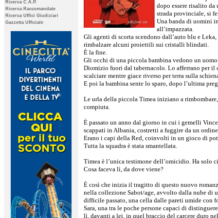
Ricerca C.A.P.
dopo essere risalito da
Ricerca Raccomandate
strada provinciale, si f
Ricerca Uffici Giudiziari
Una banda di uomini inc
Gazzetta Ufficiale
all’impazzata.
Gli agenti di scorta scendono dall’auto blu e Leka,
rimbalzare alcuni proiettili sui cristalli blindati.
È la fine.
Gli occhi di una piccola bambina vedono un uomo
Diomizio fuori dal tabernacolo. Lo afferrano per il c
scalciare mentre giace riverso per terra sulla schien
E poi la bambina sente lo sparo, dopo l’ultima preg
Le urla della piccola Timea iniziano a rimbombare, 
compiuta.
È passato un anno dal giorno in cui i gemelli Vince
scappati in Albania, costretti a fuggire da un ordine 
Erano i capi della Red, coinvolti in un gioco di pot
Tutta la squadra è stata smantellata.
Timea è l’unica testimone dell’omicidio. Ha solo c
Cosa faceva lì, da dove viene?
È così che inizia il tragitto di questo nuovo roma
nella collezione Sabot/age, avvolto dalla nube di 
difficile passato, una cella dalle pareti umide con
Sara, una tra le poche persone capaci di distinguere 
lì, davanti a lei, in quel braccio del carcere duro n