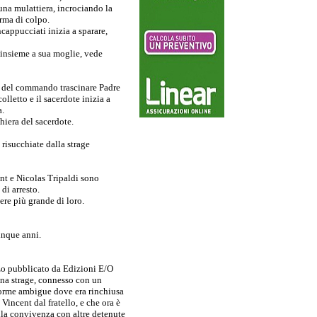
 una mulattiera, incrociando la
erma di colpo.
appucciati inizia a sparare,
 insieme a sua moglie, vede
 del commando trascinare Padre
olletto e il sacerdote inizia a
a.
hiera del sacerdote.
risucchiate dalla strage
nt e Nicolas Tripaldi sono
di arresto.
ere più grande di loro.
inque anni.
nzo pubblicato da Edizioni E/O
una strage, connesso con un
 forme ambigue dove era rinchiusa
Vincent dal fratello, e che ora è
ella convivenza con altre detenute