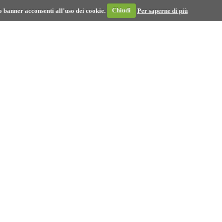
 banner acconsenti all'uso dei cookie.
Chiudi
Per saperne di più