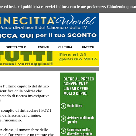
 ed inviarti pubblicità e servizi in linea con le tue preferenze.
Chiudendo questo
07/08/2026 15:48
SPETTACOLO
EVENTI
CULTURA
HI-TECH
 l’ultimo capitolo del dittico
ientifica della polizia che
metodo di ricerca investigativa
i.
l compito di rintracciare i POV, i
 della scena del crimine,
re l’inconscio.
 chiesa, il rumore forte delle
 all’orizzonte, e un trattore che