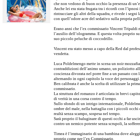
che non vedono di buon occhio la presenza di un’ex 
Anche lei era stata frugata tra i ricordi con l’ipnosi
rintracciare gli altri della squadra, e rivede i segni 
con quell’odore acre del sedativo sulla propria pell
Erano anni che l’ex commissario Vincent Tripaldi
l’ausilio dell’ologramma. E questa volta proprio s
suo piccolo peluche di coccodrillo.
Vincent era stato messo a capo della Red dal profess
vendetta.
Luca Poldelmengo mette in scena un noir mozzafiat
contraddizioni dell’animo umano, un poliziotto alla
coscienza divorata nel porre fine a un passato con l
alternando in ogni capitolo la voce dei personaggi.
Ben calibrata è anche la scelta di utilizzare la prima
commissario.
La struttura del romanzo è articolata in brevi capi
di verità in una corsa contro il tempo.
Sullo sfondo di un intrigo internazionale, Poldelmen
ombre del male, nella battaglia con i piccoli occhi
realtà senza scampo, sospesa nel tempo.
Sarà proprio il baluginare di questi occhi a far uscire 
contro un nemico potente senza scrupoli, la sofferen
Timea è l’immaginario di una bambina dove aleggi
proprio come per l’ex Commissario.