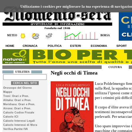
Utilizziamo i cookies per migliorare la tua esperienza di navigazione
METEO
BORSA
HOME
CRONACA
POLITICA
ESTERI
ECONOMIA
SPORT
CULTURA
Negli occhi di Timea
UTILITIES
Luca Poldelmengo firma
sulla Red, la squadra sc
Oroscopo del Giorno
Mappe
utilizza l’ipnosi come 
Treni: Orari e Pren.
per i crimini più difficil
Alitalia: Orari e Pren.
Meridiana: Orari e Pren.
Il corpo d’élite aveva i
Airone: Orari e Pren.
testimoni inconsapevoli
Calcolo Codice Fiscale
prelevarli. Per setaccia
Calcolo ICI
Calcolo Interessi Legali
Calcolo Interessi di Mora
Uno sparo improvviso in
Verifica Partite IVA
macchine che compaiono