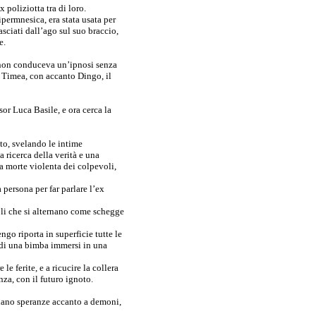
poliziotta tra di loro.
 ipermnesica, era stata usata per
lasciati dall’ago sul suo braccio,
e.
 non conduceva un’ipnosi senza
u Timea, con accanto Dingo, il
or Luca Basile, e ora cerca la
o, svelando le intime
 ricerca della verità e una
a morte violenta dei colpevoli,
 persona per far parlare l’ex
toli che si alternano come schegge
go riporta in superficie tutte le
 di una bimba immersi in una
le ferite, e a ricucire la collera
za, con il futuro ignoto.
ano speranze accanto a demoni,