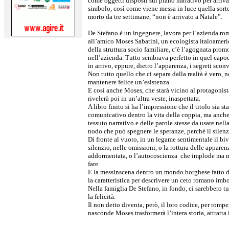
come oggetti disposti sul piano narrativo per arriva
simbolo, così come viene messa in luce quella sorte 
morto da tre settimane, “non è arrivato a Natale”.
De Stefano è un ingegnere, lavora per l’azienda ro
all’amico Moses Sabatini, un ecologista italoameri
della struttura socio familiare, c’è l’agognata prom
nell’azienda. Tutto sembrava perfetto in quel cap
in arrivo, eppure, dietro l’apparenza, i segreti scon
Non tutto quello che ci separa dalla realtà è vero, no
mantenere felice un’esistenza.
E così anche Moses, che starà vicino al protagonista
rivelerà poi in un’altra veste, inaspettata.
A libro finito si ha l’impressione che il titolo sia s
comunicativo dentro la vita della coppia, ma anche
tessuto narrativo e delle parole stesse da usare nella
nodo che può spegnere le speranze, perché il silenz
Di fronte al vuoto, in un legame sentimentale il bivio
silenzio, nelle omissioni, o la rottura delle apparen
addormentata, o l’autocoscienza che implode ma me
fare.
E la messinscena dentro un mondo borghese fatto d
la caratteristica per descrivere un ceto romano imbo
Nella famiglia De Stefano, in fondo, ci sarebbero tut
la felicità.
Il non detto diventa, però, il loro codice, per rompe
nasconde Moses trasformerà l’intera storia, attratta 