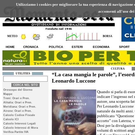
Utilizziamo i cookies per migliorare la tua esperienza di navigazione ed
acconsenti all'uso dei
METEO
BORSA
HOME
CRONACA
POLITICA
ESTERI
ECONOMIA
SPORT
CULTURA
“La casa mangia le parole”, l’esord
UTILITIES
Leonardo Luccone
Oroscopo del Giorno
Quando si parla di esor
Mappe
indicare l’ingresso nel
Treni: Orari e Pren.
autore, una scoperta fat
Alitalia: Orari e Pren.
Per Leonardo Luccone la
Meridiana: Orari e Pren.
naturale da molti anni.
Airone: Orari e Pren.
Calcolo Codice Fiscale
pubblicato “Questione d
Calcolo ICI
accorto” con Laterza, 
Calcolo Interessi Legali
Dosi per la divulgazione
Calcolo Interessi di Mora
volumi di scrittori an
Verifica Partite IVA