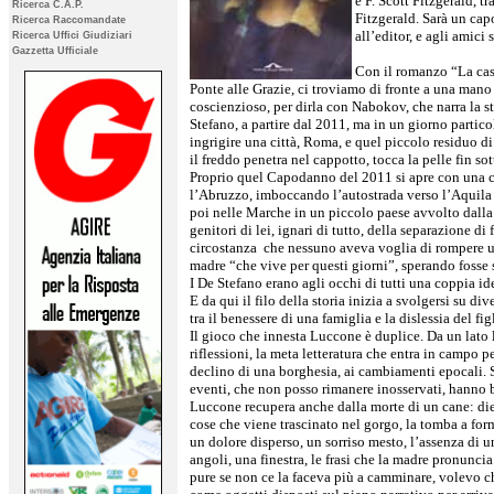
e F. Scott Fitzgerald, t
Ricerca C.A.P.
Fitzgerald. Sarà un capo
Ricerca Raccomandate
all’editor, e agli amici s
Ricerca Uffici Giudiziari
Gazzetta Ufficiale
Con il romanzo “La cas
Ponte alle Grazie, ci troviamo di fronte a una mano
coscienzioso, per dirla con Nabokov, che narra la st
Stefano, a partire dal 2011, ma in un giorno particol
ingrigire una città, Roma, e quel piccolo residuo di
il freddo penetra nel cappotto, tocca la pelle fin sot
Proprio quel Capodanno del 2011 si apre con una co
l’Abruzzo, imboccando l’autostrada verso l’Aquila f
poi nelle Marche in un piccolo paese avvolto dalla
genitori di lei, ignari di tutto, della separazione di f
circostanza che nessuno aveva voglia di rompere un
madre “che vive per questi giorni”, sperando fosse
I De Stefano erano agli occhi di tutti una coppia id
E da qui il filo della storia inizia a svolgersi su div
tra il benessere di una famiglia e la dislessia del fi
Il gioco che innesta Luccone è duplice. Da un lato la 
riflessioni, la meta letteratura che entra in campo pe
declino di una borghesia, ai cambiamenti epocali.
eventi, che non posso rimanere inosservati, hanno
Luccone recupera anche dalla morte di un cane: die
cose che viene trascinato nel gorgo, la tomba a for
un dolore disperso, un sorriso mesto, l’assenza di u
angoli, una finestra, le frasi che la madre pronuncia
pure se non ce la faceva più a camminare, volevo c