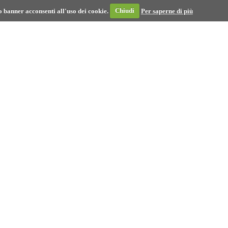
 banner acconsenti all'uso dei cookie.
Chiudi
Per saperne di più