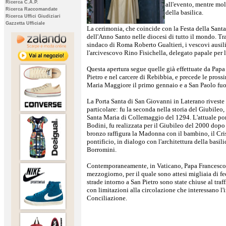
Ricerca C.A.P.
all'evento, mentre molt
Ricerca Raccomandate
della basilica.
Ricerca Uffici Giudiziari
Gazzetta Ufficiale
La cerimonia, che coincide con la Festa della Santa 
dell'Anno Santo nelle diocesi di tutto il mondo. Tra 
sindaco di Roma Roberto Gualtieri, i vescovi ausilia
l'arcivescovo Rino Fisichella, delegato papale per 
Questa apertura segue quelle già effettuate da Papa
Pietro e nel carcere di Rebibbia, e precede le pross
Maria Maggiore il primo gennaio e a San Paolo fuor
La Porta Santa di San Giovanni in Laterano riveste 
particolare: fu la seconda nella storia del Giubileo,
Santa Maria di Collemaggio del 1294. L'attuale por
Bodini, fu realizzata per il Giubileo del 2000 dopo
bronzo raffigura la Madonna con il bambino, il Cri
pontificio, in dialogo con l'architettura della basil
Borromini.
Contemporaneamente, in Vaticano, Papa Francesco s
mezzogiorno, per il quale sono attesi migliaia di fed
strade intorno a San Pietro sono state chiuse al traf
con limitazioni alla circolazione che interessano l'i
Conciliazione.