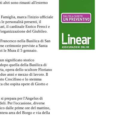
i altri sono rimasti all'esterno
Famiglia, marca l'inizio ufficiale
le personalità presenti, il
ri, il cardinale Enrico Feroci e
l'organizzazione del Giubileo.
 Francesco nella Basilica di San
ime cerimonie previste a Santa
i le Mura il 5 gennaio.
un significato storico
 dopo quella della Basilica di
ta, opera dello scultore Floriano
 due anni e mezzo di lavoro. Il
sto Crocifisso e lo stemma
ica che ospita opere di Giotto e
i prepara per l'Angelus di
eli. Per l'occasione, diverse
fico dalle prime ore del mattino,
ntera area del Borgo e via della