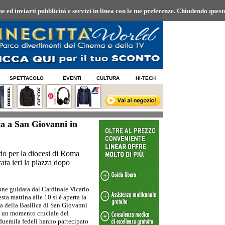
 ed inviarti pubblicità e servizi in linea con le tue preferenze.
Chiudendo questo
07/08/2026 19:06
SPETTACOLO
EVENTI
CULTURA
HI-TECH
ta a San Giovanni in
io per la diocesi di Roma
ata ieri la piazza dopo
nne guidata dal Cardinale Vicario
ta mattina alle 10 si è aperta la
la della Basilica di San Giovanni
 un momento cruciale del
duemila fedeli hanno partecipato