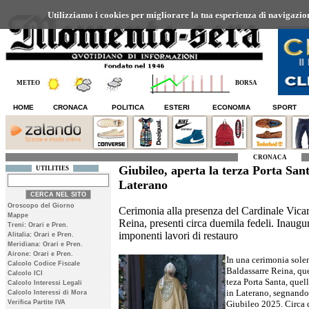
Utilizziamo i cookies per migliorare la tua esperienza di navigazione
METEO
BORSA
HOME
CRONACA
POLITICA
ESTERI
ECONOMIA
SPORT
CRONACA
Giubileo, aperta la terza Porta San
UTILITIES
Laterano
Oroscopo del Giorno
Cerimonia alla presenza del Cardinale Vicar
Mappe
Reina, presenti circa duemila fedeli. Inaugur
Treni: Orari e Pren.
imponenti lavori di restauro
Alitalia: Orari e Pren.
Meridiana: Orari e Pren.
Airone: Orari e Pren.
In una cerimonia sole
Calcolo Codice Fiscale
Baldassarre Reina, ques
Calcolo ICI
teza Porta Santa, quel
Calcolo Interessi Legali
in Laterano, segnando
Calcolo Interessi di Mora
Verifica Partite IVA
Giubileo 2025. Circa 