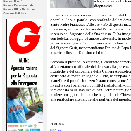
adeguamento della terap
Ricerca C.A.P.
diagnostici.
Ricerca Raccomandate
Ricerca Uffici Giudiziari
Gazzetta Ufficiale
La notizia è stata comunicata ufficialmente dal Car
e sorelle - le sue parole - con profondo dolore dev
Santo Padre Francesco. Alle ore 7:35 di questa mat
Francesco, è tornato alla casa del Padre. La sua vita 
servizio del Signore e della Sua chiesa. Ci ha inseg
con fedeltà, coraggio ed amore universale, in modo 
poveri e emarginati. Con immensa gratitudine per i
del Signore Gesù, raccomandiamo l'anima di Papa F
misericordioso di Dio Uno e Trino”
.
Secondo il protocollo vaticano, il cardinale camer
all'accertamento ufficiale del decesso alla presenza
liturgiche e del cancelliere della Camera Apostolica,
certificato di morte.
In segno di lutto, le campane 
martello e il portale bronzeo è stato chiuso a metà.
rivestita con i paramenti pontifici tradizionali - mit
sarà esposta nella Basilica di San Pietro per tre gio
rendere omaggio all'uomo che ha guidato la Chiesa 
una particolare attenzione alle periferie del mondo.
21-04-2025