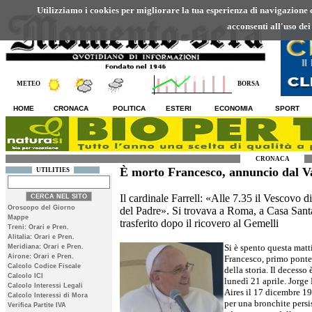
Utilizziamo i cookies per migliorare la tua esperienza di navigazione ed
acconsenti all'uso dei
METEO
BORSA
HOME
CRONACA
POLITICA
ESTERI
ECONOMIA
SPORT
CRONACA
È morto Francesco, annuncio dal V
UTILITIES
Il cardinale Farrell: «Alle 7.35 il Vescovo d
Oroscopo del Giorno
del Padre». Si trovava a Roma, a Casa Santa
Mappe
trasferito dopo il ricovero al Gemelli
Treni: Orari e Pren.
Alitalia: Orari e Pren.
Si è spento questa matti
Meridiana: Orari e Pren.
Airone: Orari e Pren.
Francesco, primo ponte
Calcolo Codice Fiscale
della storia. Il decesso
Calcolo ICI
lunedì 21 aprile. Jorg
Calcolo Interessi Legali
Aires il 17 dicembre 19
Calcolo Interessi di Mora
per una bronchite persi
Verifica Partite IVA