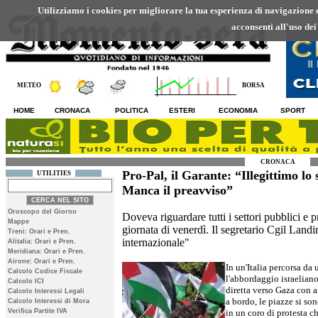
Utilizziamo i cookies per migliorare la tua esperienza di navigazione ed
acconsenti all'uso dei
METEO
BORSA
HOME
CRONACA
POLITICA
ESTERI
ECONOMIA
SPORT
CRONACA
Pro-Pal, il Garante: “Illegittimo lo
UTILITIES
Manca il preavviso”
Oroscopo del Giorno
Doveva riguardare tutti i settori pubblici e pr
Mappe
giornata di venerdì. Il segretario Cgil Landin
Treni: Orari e Pren.
internazionale"
Alitalia: Orari e Pren.
Meridiana: Orari e Pren.
Airone: Orari e Pren.
In un'Italia percorsa da
Calcolo Codice Fiscale
l'abbordaggio israeliano
Calcolo ICI
diretta verso Gaza con ai
Calcolo Interessi Legali
a bordo, le piazze si so
Calcolo Interessi di Mora
Verifica Partite IVA
in un coro di protesta ch