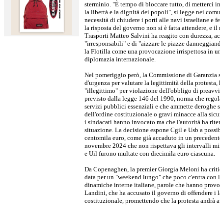
sterminio. "È tempo di bloccare tutto, di metterci i
la libertà e la dignità dei popoli", si legge nei com
necessità di chiudere i porti alle navi israeliane e 
la risposta del governo non si è fatta attendere, e il 
Trasporti Matteo Salvini ha reagito con durezza, ac
"irresponsabili" e di "aizzare le piazze danneggiand
la Flotilla come una provocazione irrispettosa in 
diplomazia internazionale.
Nel pomeriggio però, la Commissione di Garanzia sug
d'urgenza per valutare la legittimità della protesta,
"illegittimo" per violazione dell'obbligo di preavv
previsto dalla legge 146 del 1990, norma che regola
servizi pubblici essenziali e che ammette deroghe s
dell'ordine costituzionale o gravi minacce alla sicu
i sindacati hanno invocato ma che l'autorità ha rite
situazione. La decisione espone Cgil e Usb a possi
centomila euro, come già accaduto in un precedent
novembre 2024 che non rispettava gli intervalli mi
e Uil furono multate con diecimila euro ciascuna.
Da Copenaghen, la premier Giorgia Meloni ha critic
data per un "weekend lungo" che poco c'entra con l
dinamiche interne italiane, parole che hanno provoc
Landini, che ha accusato il governo di offendere i l
costituzionale, promettendo che la protesta andrà a