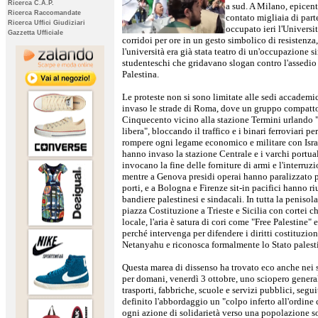
Ricerca C.A.P.
a sud. A Milano, epicen
Ricerca Raccomandate
contato migliaia di part
Ricerca Uffici Giudiziari
occupato ieri l'Universi
Gazzetta Ufficiale
corridoi per ore in un gesto simbolico di resistenza
l'università era già stata teatro di un'occupazione si
studenteschi che gridavano slogan contro l'assedio 
Palestina.
Le proteste non si sono limitate alle sedi accademi
invaso le strade di Roma, dove un gruppo compatto 
Cinquecento vicino alla stazione Termini urlando 
libera", bloccando il traffico e i binari ferroviari pe
rompere ogni legame economico e militare con Israe
hanno invaso la stazione Centrale e i varchi portua
invocano la fine delle forniture di armi e l'interru
mentre a Genova presidi operai hanno paralizzato per
porti, e a Bologna e Firenze sit-in pacifici hanno ri
bandiere palestinesi e sindacali. In tutta la penisol
piazza Costituzione a Trieste e Sicilia con cortei ch
locale, l'aria è satura di cori come "Free Palestine"
perché intervenga per difendere i diritti costituzion
Netanyahu e riconosca formalmente lo Stato palest
Questa marea di dissenso ha trovato eco anche nei 
per domani, venerdì 3 ottobre, uno sciopero genera
trasporti, fabbriche, scuole e servizi pubblici, segu
definito l'abbordaggio un "colpo inferto all'ordine 
ogni azione di solidarietà verso una popolazione s