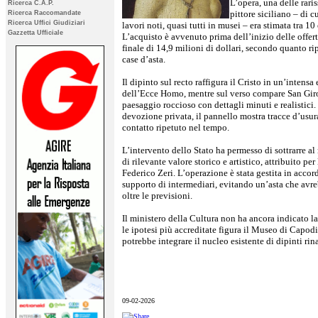
L’opera, una delle rari
Ricerca C.A.P.
pittore siciliano – di c
Ricerca Raccomandate
Ricerca Uffici Giudiziari
lavori noti, quasi tutti in musei – era stimata tra 10 
Gazzetta Ufficiale
L’acquisto è avvenuto prima dell’inizio delle offer
finale di 14,9 milioni di dollari, secondo quanto rip
case d’asta.
Il dipinto sul recto raffigura il Cristo in un’intensa
dell’Ecce Homo, mentre sul verso compare San Gir
paesaggio roccioso con dettagli minuti e realistici
devozione privata, il pannello mostra tracce d’usura
contatto ripetuto nel tempo.
L’intervento dello Stato ha permesso di sottrarre a
di rilevante valore storico e artistico, attribuito pe
Federico Zeri. L’operazione è stata gestita in accord
supporto di intermediari, evitando un’asta che avre
oltre le previsioni.
Il ministero della Cultura non ha ancora indicato la
le ipotesi più accreditate figura il Museo di Capod
potrebbe integrare il nucleo esistente di dipinti ri
09-02-2026