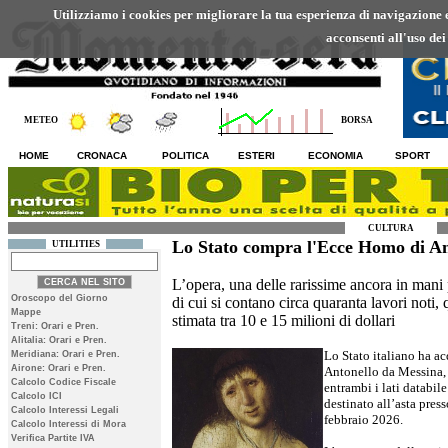
Utilizziamo i cookies per migliorare la tua esperienza di navigazione ed
acconsenti all'uso dei
METEO
BORSA
HOME
CRONACA
POLITICA
ESTERI
ECONOMIA
SPORT
CULTURA
Lo Stato compra l'Ecce Homo di An
UTILITIES
L’opera, una delle rarissime ancora in mani p
Oroscopo del Giorno
di cui si contano circa quaranta lavori noti, 
Mappe
stimata tra 10 e 15 milioni di dollari
Treni: Orari e Pren.
Alitalia: Orari e Pren.
Lo Stato italiano ha a
Meridiana: Orari e Pren.
Airone: Orari e Pren.
Antonello da Messina, 
Calcolo Codice Fiscale
entrambi i lati databil
Calcolo ICI
destinato all’asta pres
Calcolo Interessi Legali
febbraio 2026.
Calcolo Interessi di Mora
Verifica Partite IVA