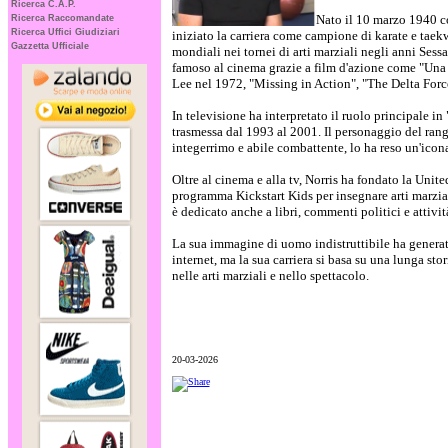
Ricerca C.A.P.
Nato il 10 marzo 1940 c
Ricerca Raccomandate
Ricerca Uffici Giudiziari
iniziato la carriera come campione di karate e taek
Gazzetta Ufficiale
mondiali nei tornei di arti marziali negli anni Sess
famoso al cinema grazie a film d'azione come "Una 
Lee nel 1972, "Missing in Action", "The Delta Force
In televisione ha interpretato il ruolo principale in
trasmessa dal 1993 al 2001. Il personaggio del ran
integerrimo e abile combattente, lo ha reso un'icon
Oltre al cinema e alla tv, Norris ha fondato la Unite
programma Kickstart Kids per insegnare arti marzial
è dedicato anche a libri, commenti politici e attivit
La sua immagine di uomo indistruttibile ha generato
internet, ma la sua carriera si basa su una lunga stor
nelle arti marziali e nello spettacolo.
20-03-2026