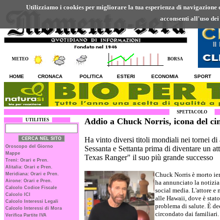
Utilizziamo i cookies per migliorare la tua esperienza di navigazione ed
acconsenti all'uso dei
METEO
BORSA
HOME
CRONACA
POLITICA
ESTERI
ECONOMIA
SPORT
SPETTACOLO
Addio a Chuck Norris, icona del ci
UTILITIES
Ha vinto diversi titoli mondiali nei tornei di 
Oroscopo del Giorno
Sessanta e Settanta prima di diventare un at
Mappe
Texas Ranger" il suo più grande successo
Treni: Orari e Pren.
Alitalia: Orari e Pren.
Chuck Norris è morto ieri
Meridiana: Orari e Pren.
Airone: Orari e Pren.
ha annunciato la notizia 
Calcolo Codice Fiscale
social media. L'attore e 
Calcolo ICI
alle Hawaii, dove è stat
Calcolo Interessi Legali
problema di salute. È de
Calcolo Interessi di Mora
circondato dai familiari.
Verifica Partite IVA