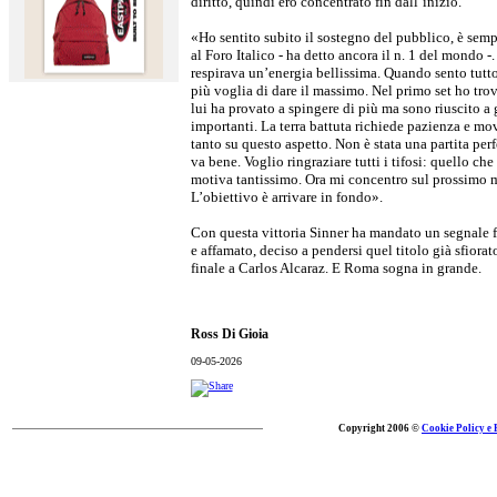
diritto, quindi ero concentrato fin dall’inizio.
«Ho sentito subito il sostegno del pubblico, è sem
al Foro Italico - ha detto ancora il n. 1 del mondo -. 
respirava un’energia bellissima. Quando sento tutto
più voglia di dare il massimo. Nel primo set ho trov
lui ha provato a spingere di più ma sono riuscito a
importanti. La terra battuta richiede pazienza e mo
tanto su questo aspetto. Non è stata una partita perf
va bene. Voglio ringraziare tutti i tifosi: quello che
motiva tantissimo. Ora mi concentro sul prossimo 
L’obiettivo è arrivare in fondo».
Con questa vittoria Sinner ha mandato un segnale fo
e affamato, deciso a pendersi quel titolo già sfiora
finale a Carlos Alcaraz. E Roma sogna in grande.
Ross Di Gioia
09-05-2026
Copyright 2006 ©
Cookie Policy e 