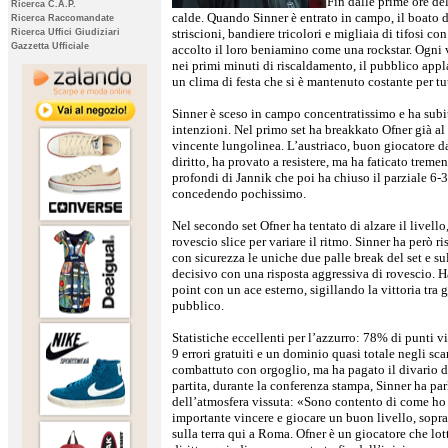
Fin dalle prime ore de
Ricerca C.A.P.
calde. Quando Sinner è entrato in campo, il boato d
Ricerca Raccomandate
striscioni, bandiere tricolori e migliaia di tifosi c
Ricerca Uffici Giudiziari
Gazzetta Ufficiale
accolto il loro beniamino come una rockstar. Ogni 
nei primi minuti di riscaldamento, il pubblico app
un clima di festa che si è mantenuto costante per tu
Sinner è sceso in campo concentratissimo e ha subi
intenzioni. Nel primo set ha breakkato Ofner già al
vincente lungolinea. L’austriaco, buon giocatore da
diritto, ha provato a resistere, ma ha faticato treme
profondi di Jannik che poi ha chiuso il parziale 6-3
concedendo pochissimo.
Nel secondo set Ofner ha tentato di alzare il livell
rovescio slice per variare il ritmo. Sinner ha però r
con sicurezza le uniche due palle break del set e su
decisivo con una risposta aggressiva di rovescio. 
point con un ace esterno, sigillando la vittoria tra g
pubblico.
Statistiche eccellenti per l’azzurro: 78% di punti vi
9 errori gratuiti e un dominio quasi totale negli sc
combattuto con orgoglio, ma ha pagato il divario di 
partita, durante la conferenza stampa, Sinner ha par
dell’atmosfera vissuta: «Sono contento di come ho i
importante vincere e giocare un buon livello, sopra
sulla terra qui a Roma. Ofner è un giocatore che lot