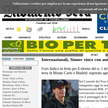
Utilizziamo i cookies per migliorare la tua esperienza di navigazione ed
acconsenti all'uso dei
METEO
BORSA
HOME
CRONACA
POLITICA
ESTERI
ECONOMIA
SPORT
SPORT
Internazionali, Sinner vince con aut
UTILITIES
Foro Italico in festa per il ritorno del n. 1 d
Oroscopo del Giorno
terra di Monte Carlo e Madrid: superato ag
Mappe
Treni: Orari e Pren.
Sul Centrale del Foro 
Alitalia: Orari e Pren.
inaugurato oggi la su
Meridiana: Orari e Pren.
Internazionali BNL d’I
Airone: Orari e Pren.
Calcolo Codice Fiscale
convincente contro l’a
Calcolo ICI
con il punteggio di 6-
Calcolo Interessi Legali
dieci minuti tra l'ent
Calcolo Interessi di Mora
Verifica Partite IVA