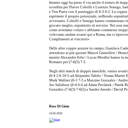
Intanto oggi ha preso il via anche il torneo di doppi
sconfitta per Flavio Cobolli e Lorenzo Sonego, bat
e Tim Puetz con il punteggio di 6-3 6-2. La coppia 
esprimere il proprio potenziale, soffrendo soprattutt
avversario. Cobolli e Sonego hanno commentato i
giocato meglio, soprattutto al servizio. Noi non siam
come avremmo voluto e abbiamo commesso troppi e
volevamo andare avanti qui a Roma, ma ci riprover
Complimenti ai vincitori».
Delle altre coppie azzurre in campo, Gianluca Cade
arrendono ai più quotati Marcel Granollers / Horac
mentre Alexander Erler / Lucas Miedler hanno la me
Romano per (7-6(5) 7-5.
Negli altri match di doppio maschile, vanno avant
(6-4 2-6 10-5 ad Alejandro Tabilo / Tomas Martin E
Mark Wallner (6-3 7-5 a Maximo Gonzalez / Andres
Joe Salisbury (6-4 6-4 ad Adam Pavlásek / Patrik R
González (7-6(3) 7-6(5) a Sander Arends / David Pel
Ross Di Gioia
10-05-2026