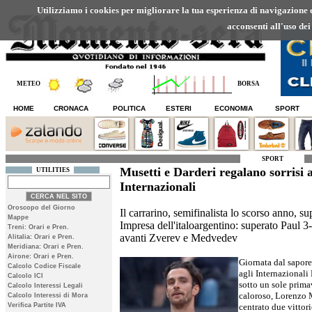
Utilizziamo i cookies per migliorare la tua esperienza di navigazione ed
acconsenti all'uso dei
METEO
BORSA
HOME
CRONACA
POLITICA
ESTERI
ECONOMIA
SPORT
SPORT
Musetti e Darderi regalano sorrisi a
UTILITIES
Internazionali
Oroscopo del Giorno
Il carrarino, semifinalista lo scorso anno, s
Mappe
Impresa dell'italoargentino: superato Paul 3
Treni: Orari e Pren.
avanti Zverev e Medvedev
Alitalia: Orari e Pren.
Meridiana: Orari e Pren.
Airone: Orari e Pren.
Giornata dal sapore
Calcolo Codice Fiscale
agli Internazionali 
Calcolo ICI
sotto un sole prima
Calcolo Interessi Legali
caloroso, Lorenzo 
Calcolo Interessi di Mora
Verifica Partite IVA
centrato due vittori