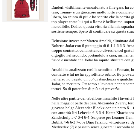
Darderi, visibilmente emozionato a fine gara, ha c
teso, Tommy è un giocatore molto forte e completo.
libero, ho spinto di più e ho sentito che la partita g
top player come lui qui a Roma è bellissimo, sopra
incredibile. Dedico questa vittoria alla mia squadra
sostiene sempre. Spero di continuare su questa stra
Delusione invece per Matteo Arnaldi, eliminato d
Roberto Jodar con il punteggio di 6-1 4-6 6-3. Arn
troppo contratto, commettendo diversi errori gratuit
orgoglio nel secondo, portandolo a casa, ma nel ter
fisico e mentale che Jodar ha saputo sfruttare con g
Arnaldi ha analizzato così la sconfitta: «Peccato, ho
contratto e lui ne ha approfittato subito. Ho provat
nel terzo ho pagato un po’ di stanchezza e qualche
Jodar, ha meritato. Ora torno a lavorare per prepara
tornei. So di poter fare di più e ci proverò».
Nelle altre partite del tabellone maschile i favoriti
nella maggior parte dei casi. Alexander Zverev, testa
giovane belga Alexander Blockx con un netto 6-1 
con autorità Jiri Lehecka 6-3 6-4. Karen Khachano
Zandschulp 5-7 6-4 6-4. Sorprese per Learner Tien,
Bublik 4-6 6-3 7-5, e Dino Prizmic, vittorioso su 
Medvedev (7) è passato senza giocare il secondo se