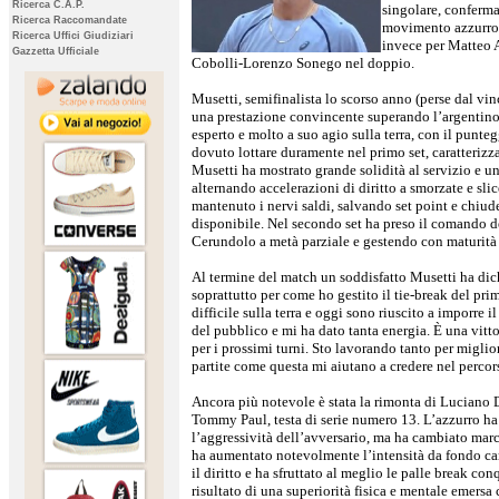
Ricerca C.A.P.
singolare, conferm
Ricerca Raccomandate
movimento azzurro s
Ricerca Uffici Giudiziari
invece per Matteo A
Gazzetta Ufficiale
Cobolli-Lorenzo Sonego nel doppio.
Musetti, semifinalista lo scorso anno (perse dal vin
una prestazione convincente superando l’argentino
esperto e molto a suo agio sulla terra, con il puntegg
dovuto lottare duramente nel primo set, caratterizz
Musetti ha mostrato grande solidità al servizio e un
alternando accelerazioni di diritto a smorzate e slic
mantenuto i nervi saldi, salvando set point e chiu
disponibile. Nel secondo set ha preso il comando 
Cerundolo a metà parziale e gestendo con maturità i
Al termine del match un soddisfatto Musetti ha di
soprattutto per come ho gestito il tie-break del pr
difficile sulla terra e oggi sono riuscito a imporre i
del pubblico e mi ha dato tanta energia. È una vitt
per i prossimi turni. Sto lavorando tanto per miglior
partite come questa mi aiutano a credere nel percor
Ancora più notevole è stata la rimonta di Luciano 
Tommy Paul, testa di serie numero 13. L’azzurro ha 
l’aggressività dell’avversario, ma ha cambiato marc
ha aumentato notevolmente l’intensità da fondo ca
il diritto e ha sfruttato al meglio le palle break conqu
risultato di una superiorità fisica e mentale emersa 