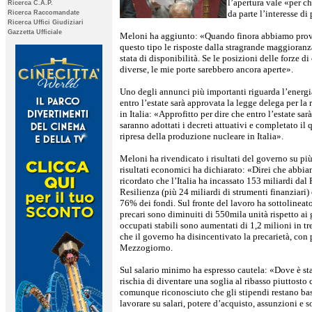
l’apertura vale «per c
Ricerca C.A.P.
da parte l’interesse di 
Ricerca Raccomandate
Ricerca Uffici Giudiziari
Gazzetta Ufficiale
Meloni ha aggiunto: «Quando finora abbiamo provat
questo tipo le risposte dalla stragrande maggioranz
stata di disponibilità. Se le posizioni delle forze d
diverse, le mie porte sarebbero ancora aperte».
Uno degli annunci più importanti riguarda l’energi
entro l’estate sarà approvata la legge delega per la
in Italia: «Approfitto per dire che entro l’estate sar
saranno adottati i decreti attuativi e completato il 
ripresa della produzione nucleare in Italia».
Meloni ha rivendicato i risultati del governo su pi
risultati economici ha dichiarato: «Direi che abbi
ricordato che l’Italia ha incassato 153 miliardi dal
Resilienza (più 24 miliardi di strumenti finanziari) 
76% dei fondi.
Sul fronte del lavoro ha sottolineat
precari sono diminuiti di 550mila unità rispetto ai 
occupati stabili sono aumentati di 1,2 milioni in t
che il governo ha disincentivato la precarietà, con 
Mezzogiorno.
Sul salario minimo ha espresso cautela: «Dove è sta
rischia di diventare una soglia al ribasso piuttosto 
comunque riconosciuto che gli stipendi restano bas
lavorare su salari, potere d’acquisto, assunzioni e s