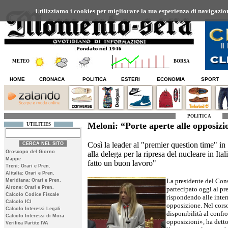
Utilizziamo i cookies per migliorare la tua esperienza di navigazione
METEO
BORSA
HOME
CRONACA
POLITICA
ESTERI
ECONOMIA
SPORT
POLITICA
Meloni: “Porte aperte alle opposizi
UTILITIES
Così la leader al "premier question time" in 
Oroscopo del Giorno
alla delega per la ripresa del nucleare in It
Mappe
fatto un buon lavoro"
Treni: Orari e Pren.
Alitalia: Orari e Pren.
La presidente del Con
Meridiana: Orari e Pren.
Airone: Orari e Pren.
partecipato oggi al pr
Calcolo Codice Fiscale
rispondendo alle inte
Calcolo ICI
opposizione. Nel corso
Calcolo Interessi Legali
disponibilità al confr
Calcolo Interessi di Mora
opposizioni», ha detto
Verifica Partite IVA