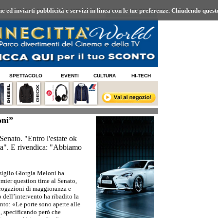
 ed inviarti pubblicità e servizi in linea con le tue preferenze.
Chiudendo questo
07/08/2026 19:19
SPETTACOLO
EVENTI
CULTURA
HI-TECH
oni”
Senato. "Entro l'estate ok
alia". E rivendica: "Abbiamo
siglio Giorgia Meloni ha
emier question time al Senato,
rrogazioni di maggioranza e
 dell’intervento ha ribadito la
onto: «Le porte sono aperte alle
, specificando però che