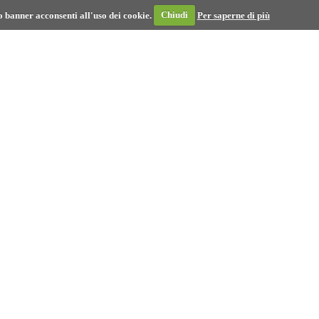
 banner acconsenti all'uso dei cookie.
Chiudi
Per saperne di più