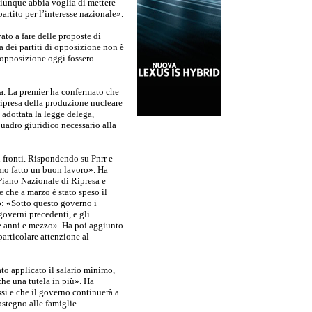
hiunque abbia voglia di mettere
partito per l’interesse nazionale».
o a fare delle proposte di
a dei partiti di opposizione non è
i opposizione oggi fossero
a. La premier ha confermato che
 ripresa della produzione nucleare
à adottata la legge delega,
quadro giuridico necessario alla
ù fronti. Rispondendo su Pnrr e
amo fatto un buon lavoro». Ha
 Piano Nazionale di Ripresa e
e che a marzo è stato speso il
o: «Sotto questo governo i
governi precedenti, e gli
re anni e mezzo». Ha poi aggiunto
particolare attenzione al
to applicato il salario minimo,
che una tutela in più». Ha
si e che il governo continuerà a
ostegno alle famiglie.