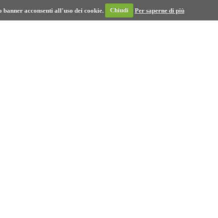
 banner acconsenti all'uso dei cookie.
Chiudi
Per saperne di più