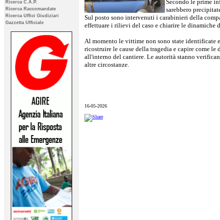
Secondo le prime in
Ricerca C.A.P.
sarebbero precipitat
Ricerca Raccomandate
Ricerca Uffici Giudiziari
Sul posto sono intervenuti i carabinieri della comp
Gazzetta Ufficiale
effettuare i rilievi del caso e chiarire le dinamiche
Al momento le vittime non sono state identificate e
ricostruire le cause della tragedia e capire come le
all'interno del cantiere. Le autorità stanno verifican
altre circostanze.
16-05-2026