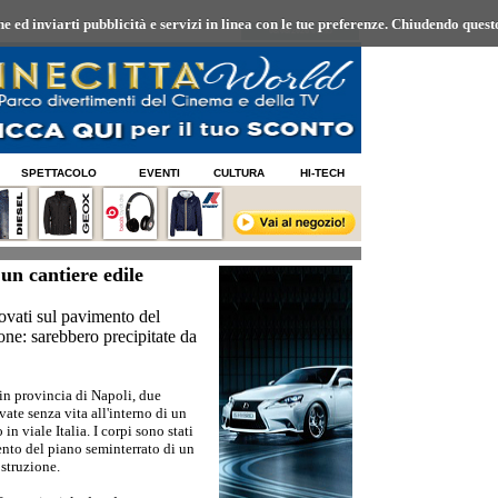
 ed inviarti pubblicità e servizi in linea con le tue preferenze.
Chiudendo questo
08/08/2026 01:35
SPETTACOLO
EVENTI
CULTURA
HI-TECH
un cantiere edile
rovati sul pavimento del
one: sarebbero precipitate da
in provincia di Napoli, due
ate senza vita all'interno di un
 in viale Italia. I corpi sono stati
nto del piano seminterrato di un
ostruzione.