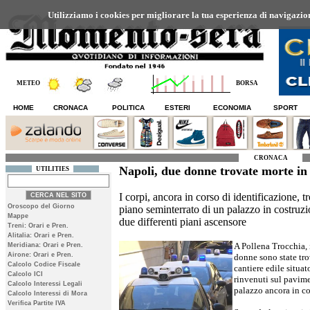
Utilizziamo i cookies per migliorare la tua esperienza di navigazione
METEO
BORSA
HOME
CRONACA
POLITICA
ESTERI
ECONOMIA
SPORT
CRONACA
Napoli, due donne trovate morte in 
UTILITIES
I corpi, ancora in corso di identificazione, t
Oroscopo del Giorno
piano seminterrato di un palazzo in costruzi
Mappe
due differenti piani ascensore
Treni: Orari e Pren.
Alitalia: Orari e Pren.
A Pollena Trocchia, 
Meridiana: Orari e Pren.
Airone: Orari e Pren.
donne sono state trov
Calcolo Codice Fiscale
cantiere edile situato
Calcolo ICI
rinvenuti sul pavime
Calcolo Interessi Legali
palazzo ancora in c
Calcolo Interessi di Mora
Verifica Partite IVA