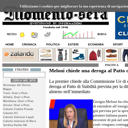
Utilizziamo i cookies per migliorare la tua esperienza di navigazione
METEO
BORSA
HOME
CRONACA
POLITICA
ESTERI
ECONOMIA
SPORT
POLITICA
Meloni chiede una deroga al Patto d
UTILITIES
La premier chiede alla Commissione Ue di es
Oroscopo del Giorno
deroga al Patto di Stabilità prevista per la d
Mappe
almeno nell’immediato
Treni: Orari e Pren.
Alitalia: Orari e Pren.
Giorgia Meloni ha chi
Meridiana: Orari e Pren.
Airone: Orari e Pren.
di estendere all’energi
Calcolo Codice Fiscale
già prevista per la spe
Calcolo ICI
premier italiana punta 
Calcolo Interessi Legali
investire di più nel se
Calcolo Interessi di Mora
costi vengano conteggia
Verifica Partite IVA