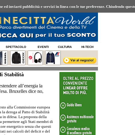
 ed inviarti pubblicità e servizi in linea con le tue preferenze.
Chiudendo questo
08/08/2026 01:26
SPETTACOLO
EVENTI
CULTURA
HI-TECH
i Stabilità
tendere all’energia la
ifesa. Bruxelles dice no,
esto alla Commissione europea
a la deroga al Patto di Stabilità
sa in difesa. La proposta della
a permettere agli Stati membri di
ttore energetico senza che questi
ti nei calcoli del deficit e del