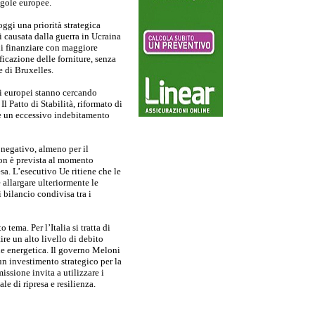
egole europee.
ggi una priorità strategica
si causata dalla guerra in Ucraina
di finanziare con maggiore
ificazione delle forniture, senza
e di Bruxelles.
si europei stanno cercando
 Patto di Stabilità, riformato di
re un eccessivo indebitamento
negativo, almeno per il
on è prevista al momento
esa. L’esecutivo Ue ritiene che le
e allargare ulteriormente le
 bilancio condivisa tra i
tema. Per l’Italia si tratta di
ire un alto livello di debito
ne energetica. Il governo Meloni
un investimento strategico per la
ssione invita a utilizzare i
e di ripresa e resilienza.