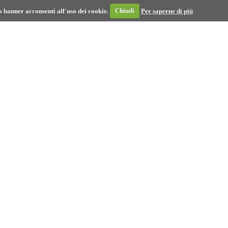
 banner acconsenti all'uso dei cookie.
Chiudi
Per saperne di più