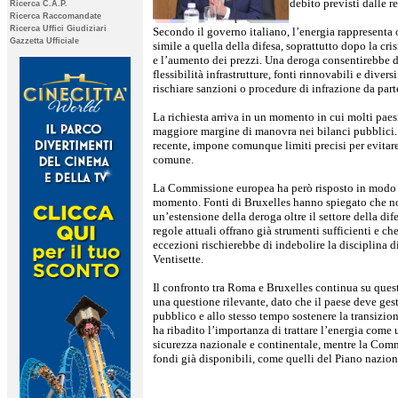
debito previsti dalle r
Ricerca C.A.P.
Ricerca Raccomandate
Ricerca Uffici Giudiziari
Secondo il governo italiano, l’energia rappresenta o
Gazzetta Ufficiale
simile a quella della difesa, soprattutto dopo la cri
e l’aumento dei prezzi. Una deroga consentirebbe 
flessibilità infrastrutture, fonti rinnovabili e divers
rischiare sanzioni o procedure di infrazione da part
La richiesta arriva in un momento in cui molti pae
maggiore margine di manovra nei bilanci pubblici. Il
recente, impone comunque limiti precisi per evita
comune.
La Commissione europea ha però risposto in modo 
momento. Fonti di Bruxelles hanno spiegato che n
un’estensione della deroga oltre il settore della dif
regole attuali offrano già strumenti sufficienti e ch
eccezioni rischierebbe di indebolire la disciplina di
Ventisette.
Il confronto tra Roma e Bruxelles continua su questo 
una questione rilevante, dato che il paese deve gest
pubblico e allo stesso tempo sostenere la transizio
ha ribadito l’importanza di trattare l’energia come 
sicurezza nazionale e continentale, mentre la Commi
fondi già disponibili, come quelli del Piano nazional