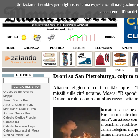
Utilizziamo i cookies per migliorare la tua esperienza di navigazione ed
acconsenti all'uso dei
METEO
BORSA
HOME
CRONACA
POLITICA
ESTERI
ECONOMIA
SPORT
ESTERI
Droni su San Pietroburgo, colpito t
UTILITIES
Attacco nel giorno in cui in città si apre la
Oroscopo del Giorno
missili sulle città ucraine. Mosca: "Rispondi
Mappe
Drone ucraino contro autobus russo, sette mo
Treni: Orari e Pren.
Alitalia: Orari e Pren.
In mattinata, mentre a
Meridiana: Orari e Pren.
Airone: Orari e Pren.
Forum economico inte
Calcolo Codice Fiscale
russa”, un attacco con
Calcolo ICI
al terminal petrolifero
Calcolo Interessi Legali
canali Telegram indipe
Calcolo Interessi di Mora
hanno interessato il P
Verifica Partite IVA