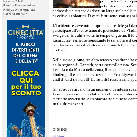
principali impianti per
Ricerca C.A.P.
petroliferi nel nord-ov
Ricerca Raccomandate
Ricerca Uffici Giudiziari
parlato di un attacco di droni su larga scala nella 
Gazzetta Ufficiale
di velivoli abbattuti. Diversi feriti sono stati segna
L'incidente è avvenuto proprio mentre delegati da o
partecipare all'evento annuale presieduto da Vladim
svolge per la quinta volta in tempo di guerra. Il f
russa come resiliente nonostante le sanzioni e il co
condivise sui social mostrano colonne di fumo nero 
portuale.
Nello stesso giorno, un altro attacco con drone ha 
nella regione di Donetsk, sotto controllo russo. Se
installato da Mosca nella zona, il veicolo che viag
Simferopoli è stato centrato vicino a Yenakiyevo. Il
undici feriti tra i civili. Le autorità russe hanno ap
Gli episodi arrivano in un momento di intensi scamb
Ucraina, con entrambi i lati che colpiscono infrastr
territorio avversario. Al momento non ci sono comme
sugli ultimi eventi.
03-06-2026