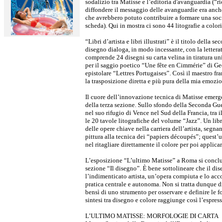
sodalizio tra Matisse e l’editoria d'avanguardia (“ric
diffondere il messaggio delle avanguardie era anc
che avrebbero potuto contribuire a formare una soci
scheda). Qui in mostra ci sono 44 litografie a colori
“Libri d’artista e libri illustrati” è il titolo della s
disegno dialoga, in modo incessante, con la lettera
comprende 24 disegni su carta velina in tiratura uni
per il saggio poetico “Une fête en Cimmérie” di Ge
epistolare “Lettres Portugaises”. Così il maestro fra
la trasposizione diretta e più pura della mia emozi
Il cuore dell’innovazione tecnica di Matisse emerge
della terza sezione. Sullo sfondo della Seconda Gue
nel suo rifugio di Vence nel Sud della Francia, tra 
le 20 tavole litografiche del volume “Jazz”. Un lib
delle opere chiave nella carriera dell’artista, segna
pittura alla tecnica dei “papiers découpés”; quest’
nel ritagliare direttamente il colore per poi applicar
L’esposizione “L’ultimo Matisse” a Roma si conclud
sezione “Il disegno”. È bene sottolineare che il dis
l’indimenticato artista, un’opera compiuta e lo acc
pratica centrale e autonoma. Non si tratta dunque d
bensì di uno strumento per osservare e definire le fo
sintesi tra disegno e colore raggiunge così l’espres
L’ULTIMO MATISSE: MORFOLOGIE DI CARTA