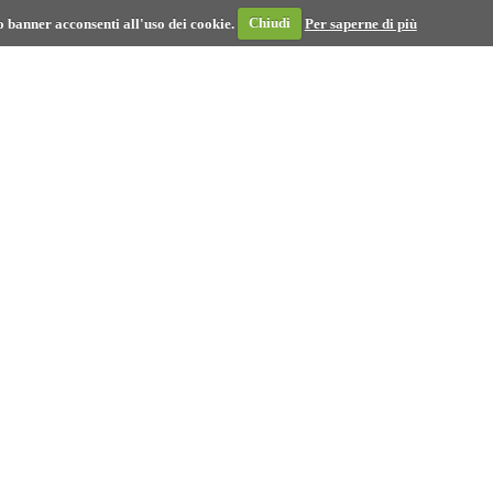
 banner acconsenti all'uso dei cookie.
Chiudi
Per saperne di più