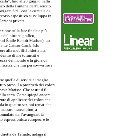
carta”, fino al 28 giugno nella
co della Fanteria dell’Esercito
igare S.r.l., con la curatela di
rcorso espositivo si sviluppa in
llezioni private.
zione sulla fase finale e più
 del pittore, grafico,
enri Émile Benoît Matisse); un
ato a Le Cateau-Cambrésis
more alla mobilità ridotta ma,
 dentro di me tormenti e
lezza del mondo e la gioia di
ricerca che finì per sovvertire i
e quella di servire al meglio
tito preso. La proprietà dei colori
ava Matisse. Che sostituì il
della carta. Come spiegò ancora
nte di applicare dei colori che
la in quattro sezioni tematiche
 maestro transalpino, a
 commiato dall’avanguardia
o espressionista europeo, e le
 diretta da Tériade, indaga il