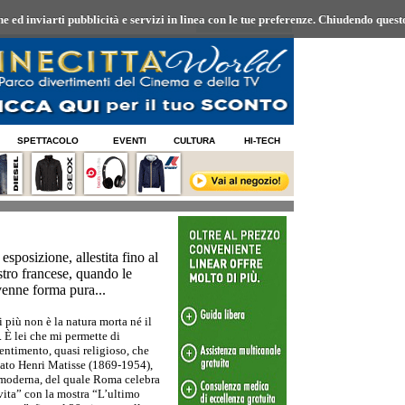
 ed inviarti pubblicità e servizi in linea con le tue preferenze.
Chiudendo questo
07/08/2026 14:44
SPETTACOLO
EVENTI
CULTURA
HI-TECH
sposizione, allestita fino al
stro francese, quando le
ivenne forma pura...
 più non è la natura morta né il
. È lei che mi permette di
sentimento, quasi religioso, che
mato Henri Matisse (1869-1954),
e moderna, del quale Roma celebra
vita” con la mostra “L’ultimo