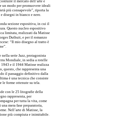
ostruire il mercato dell’arte e
he un modo per promuovere ideali
età più consapevole”, riporta la
 e disegni in bianco e nero.
econda sezione espositiva, in cui il
tura. Questo nucleo espositivo
ca limitata, realizzati da Matisse
orges Duthuit, e per il romanzo
ncese: “Il mio disegno al tratto è
one”.
 nella serie Jazz, protagonista
rra Mondiale, in sedia a rotelle
il 1943 e il 1944 Matisse realizza
ro, questo, che rappresenta una
ndo il passaggio definitivo dalla
ultima è una tecnica che consiste
e le forme ottenute su tela.
e con le 25 litografie della
egno rappresenta, per
ompagna per tutta la vita, come
i una mera fase preparatoria,
rme. Nell’arte di Matisse, la
sione più compiuta e inimitabile.