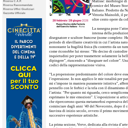
Matisse: morfologie di 
Ricerca C.A.P.
cornice del Museo Stori
Ricerca Raccomandate
Ricerca Uffici Giudiziari
Italiano. Prodotto da Nav
Gazzetta Ufficiale
Vittoria Mainoldi, il pe
oltre cento opere da co
La rassegna pone l’atten
intensa della produzione
disegnatore e scultore francese (nome completo: H
periodo di sfavillante creatività in cui l’artista n
nonostante la fragilità fisica (fu costretto da un tu
come riconobbe lui stesso: “Ho deciso di custodire
inquietudini per poter trasmettere solamente la bel
dipingere”, riuscendo a “disegnare nel colore”. Una 
codici della rappresentazione visiva.
“La propensione predominante del colore deve esser
l’espressione. Io non applico le mie tonalità per par
mi s’impone in maniera puramente istintiva”, afferm
pennello con le forbici e la tela con il dinamismo 
l’artista: “Per quanto mi riguarda, cerco sempliceme
esprimano le mie emozioni”. L’esposizione si artico
che ripercorrono questa metamorfosi espressiva del
cominciare dagli anni ’40 del Novecento, dopo il
fauvista di inizio secolo, ovvero il primo moviment
successive esperienze artistiche.
La prima sezione, Verve, dedicata alla rivista d’arte