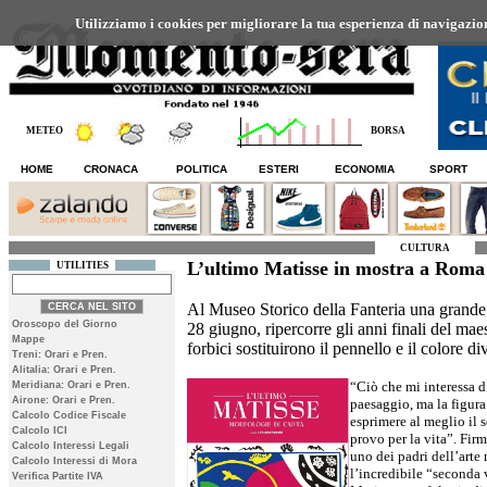
Utilizziamo i cookies per migliorare la tua esperienza di navigazione
METEO
BORSA
HOME
CRONACA
POLITICA
ESTERI
ECONOMIA
SPORT
CULTURA
L’ultimo Matisse in mostra a Roma
UTILITIES
Al Museo Storico della Fanteria una grande e
Oroscopo del Giorno
28 giugno, ripercorre gli anni finali del mae
Mappe
forbici sostituirono il pennello e il colore d
Treni: Orari e Pren.
Alitalia: Orari e Pren.
“Ciò che mi interessa di
Meridiana: Orari e Pren.
Airone: Orari e Pren.
paesaggio, ma la figura
Calcolo Codice Fiscale
esprimere al meglio il 
Calcolo ICI
provo per la vita”. Fir
Calcolo Interessi Legali
uno dei padri dell’art
Calcolo Interessi di Mora
l’incredibile “seconda 
Verifica Partite IVA