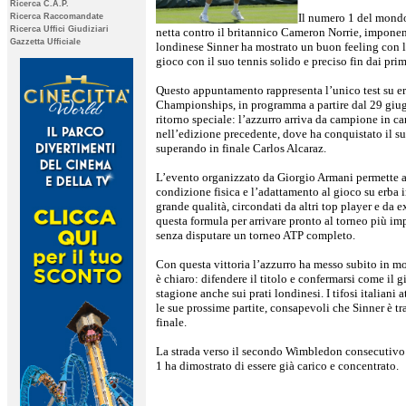
Ricerca C.A.P.
Il numero 1 del mondo
Ricerca Raccomandate
Ricerca Uffici Giudiziari
netta contro il britannico Cameron Norrie, imponen
Gazzetta Ufficiale
londinese Sinner ha mostrato un buon feeling con la
gioco con il suo tennis solido e preciso fin dai pri
Questo appuntamento rappresenta l’unico test su er
Championships, in programma a partire dal 29 giugno
ritorno speciale: l’azzurro arriva da campione in ca
nell’edizione precedente, dove ha conquistato il 
superando in finale Carlos Alcaraz.
L’evento organizzato da Giorgio Armani permette ai 
condizione fisica e l’adattamento al gioco su erba i
grande qualità, circondati da altri top player e da 
questa formula per arrivare pronto al torneo più imp
senza disputare un torneo ATP completo.
Con questa vittoria l’azzurro ha messo subito in mos
è chiaro: difendere il titolo e confermarsi come il 
stagione anche sui prati londinesi. I tifosi italian
le sue prossime partite, consapevoli che Sinner è tra
finale.
La strada verso il secondo Wimbledon consecutivo 
1 ha dimostrato di essere già carico e concentrato.