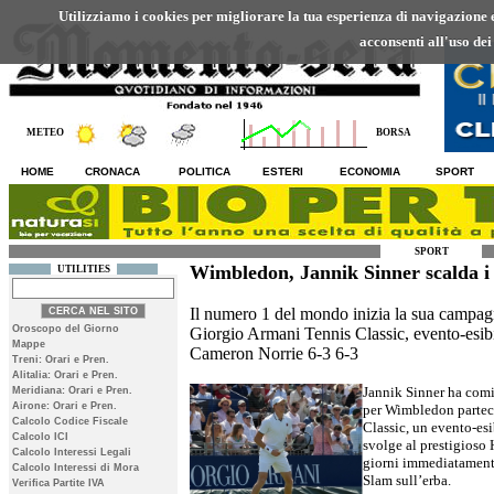
Utilizziamo i cookies per migliorare la tua esperienza di navigazione ed
acconsenti all'uso dei
METEO
BORSA
HOME
CRONACA
POLITICA
ESTERI
ECONOMIA
SPORT
SPORT
Wimbledon, Jannik Sinner scalda i
UTILITIES
Il numero 1 del mondo inizia la sua campag
Oroscopo del Giorno
Giorgio Armani Tennis Classic, evento-esibiz
Mappe
Cameron Norrie 6-3 6-3
Treni: Orari e Pren.
Alitalia: Orari e Pren.
Jannik Sinner ha comi
Meridiana: Orari e Pren.
Airone: Orari e Pren.
per Wimbledon partec
Calcolo Codice Fiscale
Classic, un evento-esib
Calcolo ICI
svolge al prestigioso
Calcolo Interessi Legali
giorni immediatamente
Calcolo Interessi di Mora
Slam sull’erba.
Verifica Partite IVA