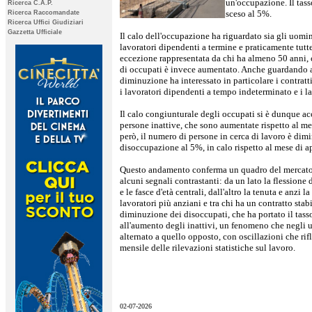
un'occupazione. Il tass
Ricerca C.A.P.
sceso al 5%.
Ricerca Raccomandate
Ricerca Uffici Giudiziari
Gazzetta Ufficiale
Il calo dell'occupazione ha riguardato sia gli uomin
lavoratori dipendenti a termine e praticamente tutte
eccezione rappresentata da chi ha almeno 50 anni, 
di occupati è invece aumentato. Anche guardando al
diminuzione ha interessato in particolare i contratt
i lavoratori dipendenti a tempo indeterminato e i l
Il calo congiunturale degli occupati si è dunque a
persone inattive, che sono aumentate rispetto al me
però, il numero di persone in cerca di lavoro è dimi
disoccupazione al 5%, in calo rispetto al mese di ap
Questo andamento conferma un quadro del mercato d
alcuni segnali contrastanti: da un lato la flessione 
e le fasce d'età centrali, dall'altro la tenuta e anzi l
lavoratori più anziani e tra chi ha un contratto stabil
diminuzione dei disoccupati, che ha portato il tasso
all'aumento degli inattivi, un fenomeno che negli ul
alternato a quello opposto, con oscillazioni che rifl
mensile delle rilevazioni statistiche sul lavoro.
02-07-2026