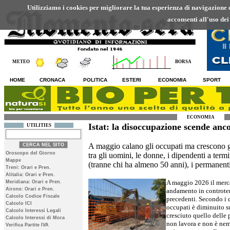
Utilizziamo i cookies per migliorare la tua esperienza di navigazione ed
acconsenti all'uso dei
METEO
BORSA
HOME
CRONACA
POLITICA
ESTERI
ECONOMIA
SPORT
ECONOMIA
Istat: la disoccupazione scende anc
UTILITIES
A maggio calano gli occupati ma crescono gl
Oroscopo del Giorno
tra gli uomini, le donne, i dipendenti a termin
Mappe
(tranne chi ha almeno 50 anni), i permanent
Treni: Orari e Pren.
Alitalia: Orari e Pren.
A maggio 2026 il merca
Meridiana: Orari e Pren.
Airone: Orari e Pren.
andamento in controten
Calcolo Codice Fiscale
precedenti. Secondo i da
Calcolo ICI
occupati è diminuito s
Calcolo Interessi Legali
cresciuto quello delle 
Calcolo Interessi di Mora
non lavora e non è nem
Verifica Partite IVA