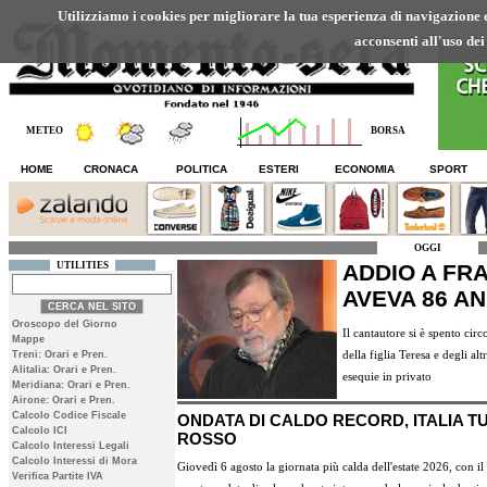
Utilizziamo i cookies per migliorare la tua esperienza di navigazione ed
acconsenti all'uso dei
METEO
BORSA
HOME
CRONACA
POLITICA
ESTERI
ECONOMIA
SPORT
OGGI
UTILITIES
ADDIO A FR
AVEVA 86 AN
Oroscopo del Giorno
Il cantautore si è spento circ
Mappe
della figlia Teresa e degli alt
Treni: Orari e Pren.
Alitalia: Orari e Pren.
esequie in privato
Meridiana: Orari e Pren.
Airone: Orari e Pren.
Calcolo Codice Fiscale
ONDATA DI CALDO RECORD, ITALIA TU
Calcolo ICI
ROSSO
Calcolo Interessi Legali
Calcolo Interessi di Mora
Giovedì 6 agosto la giornata più calda dell'estate 2026, con il
Verifica Partite IVA