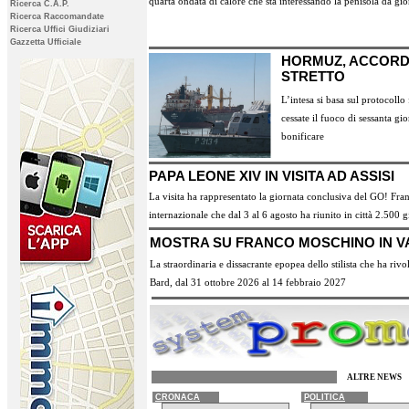
quarta ondata di calore che sta interessando la penisola da gio
Ricerca C.A.P.
Ricerca Raccomandate
Ricerca Uffici Giudiziari
Gazzetta Ufficiale
HORMUZ, ACCORD
STRETTO
L’intesa si basa sul protocoll
cessate il fuoco di sessanta gi
bonificare
PAPA LEONE XIV IN VISITA AD ASSISI
La visita ha rappresentato la giornata conclusiva del GO! Fra
internazionale che dal 3 al 6 agosto ha riunito in città 2.500 
MOSTRA SU FRANCO MOSCHINO IN V
La straordinaria e dissacrante epopea dello stilista che ha riv
Bard, dal 31 ottobre 2026 al 14 febbraio 2027
ALTRE NEWS
CRONACA
POLITICA