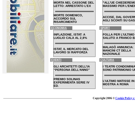
MORTA NEL CASSONE DEL
"ALL'UE CHIEDEREMO
LETTO: ARRESTATO L’EX
MASSIMO PER L'ENE
MORTE DOMENICO,
ACCISE, DAL GOVER
ACCORDO SUL
AGLI SCONTI SU GA
RISARCIMENTO
ECONOMIA
SPORT
INFLAZIONE, ISTAT: A
FOLLA PER L'ULTIMO
LUGLIO CALA AL 2,8%
SALUTO A FRANCO B
MALAGÒ ANNUNCIA:
ISTAT, IL MERCATO DEL
MANCINI CT DELLA
LAVORO SI RAFFORZA
NAZIONALE
EVENTI
CULTURA
GLI ARCHITETTI DELL'IA
I TEATRI CONDOMINIA
“PERSONA DELL'ANNO”
SONO PATRIMONIO 
PREMIO SOLINAS
L’ULTIMO MATISSE IN
EXPERIMENTA SERIE IV
MOSTRA A ROMA
ED.
Copyright 2006 ©
Cookie Policy e